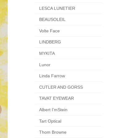
LESCA LUNETIER
BEAUSOLEIL
Volte Face
LINDBERG
MYKITA
Lunor
Linda Farrow
CUTLER AND GORSS
TAVAT EYEWEAR
Albert I'mStein
Tart Optical
Thom Browne