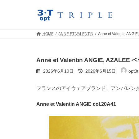
コ
ナ
ン
ビ
テ
ゲ
ン
ー
ツ
シ
HOME
ANNE ET VALENTIN
Anne et Valentin
へ
ョ
ス
ン
キ
に
ッ
移
Anne et Valentin ANGIE, A
プ
動
最
2026年6月10日
2026年6月15日
opt3t 
終
更
新
フランスのアイウェアブランド、アンバレン
日
時
:
Anne et Valentin ANGIE col.20A41