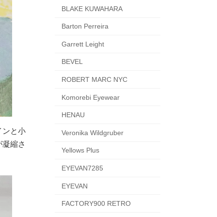
BLAKE KUWAHARA
Barton Perreira
Garrett Leight
BEVEL
ROBERT MARC NYC
Komorebi Eyewear
HENAU
インと小
Veronika Wildgruber
が凝縮さ
Yellows Plus
EYEVAN7285
EYEVAN
FACTORY900 RETRO