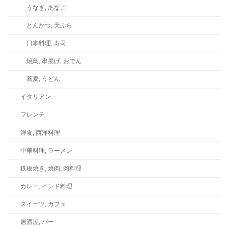
うなぎ, あなご
とんかつ, 天ぷら
日本料理, 寿司
焼鳥, 串揚げ, おでん
蕎麦, うどん
イタリアン
フレンチ
洋食, 西洋料理
中華料理, ラーメン
鉄板焼き, 焼肉, 肉料理
カレー, インド料理
スイーツ, カフェ
居酒屋, バー