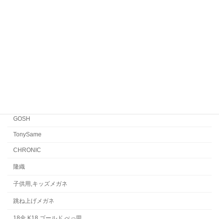
EYEVAN7285
EYEVAN
FACTORY900 RETRO
FACTORY900
CONCEPT「Y」
Japonism
水島眼鏡
GOSH
TonySame
CHRONIC
隆織
子供用,キッズメガネ
跳ね上げメガネ
18金,K18,ゴールド,べっ甲