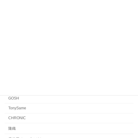
Veronika Wildgruber
Yellows Plus
EYEVAN7285
EYEVAN
FACTORY900 RETRO
FACTORY900
CONCEPT「Y」
Japonism
水島眼鏡
GOSH
TonySame
CHRONIC
隆織