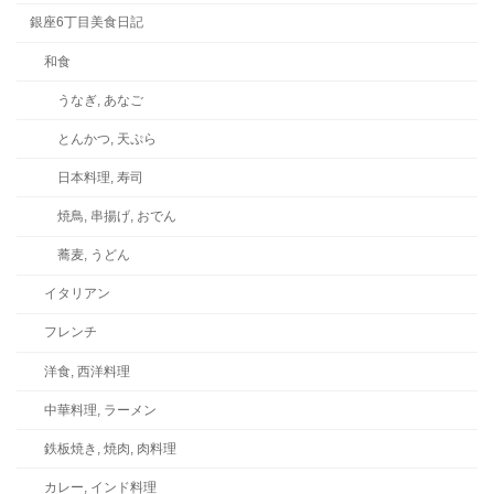
銀座6丁目美食日記
和食
うなぎ, あなご
とんかつ, 天ぷら
日本料理, 寿司
焼鳥, 串揚げ, おでん
蕎麦, うどん
イタリアン
フレンチ
洋食, 西洋料理
中華料理, ラーメン
鉄板焼き, 焼肉, 肉料理
カレー, インド料理