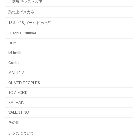
子供用,キッズメガネ
跳ね上げメガネ
18金,K18,ゴールド,べっ甲
Fuschia, Diffuser
DITA
ic! berlin
Cartier
MAUI JIM
OLIVER PEOPLES
TOM FORD
BALMAIN
VALENTINO
その他
レンズについて