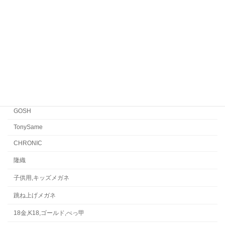
EYEVAN
FACTORY900 RETRO
FACTORY900
CONCEPT「Y」
Japonism
水島眼鏡
GOSH
TonySame
CHRONIC
隆織
子供用,キッズメガネ
跳ね上げメガネ
18金,K18,ゴールド,べっ甲