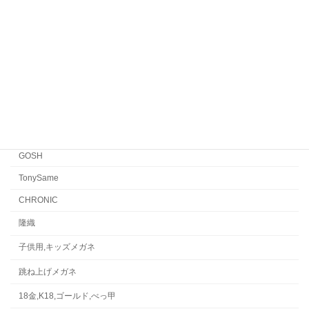
EYEVAN
FACTORY900 RETRO
FACTORY900
CONCEPT「Y」
Japonism
水島眼鏡
GOSH
TonySame
CHRONIC
隆織
子供用,キッズメガネ
跳ね上げメガネ
18金,K18,ゴールド,べっ甲