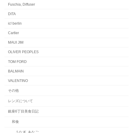
Fuschia, Diffuser
DITA
ic! berlin
Cartier
MAUI JIM
OLIVER PEOPLES
TOM FORD
BALMAIN
VALENTINO
その他
レンズについて
銀座6丁目美食日記
和食
うなぎ, あなご