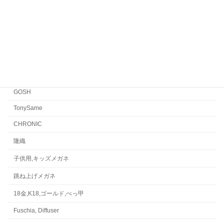
FACTORY900 RETRO
FACTORY900
CONCEPT「Y」
Japonism
水島眼鏡
GOSH
TonySame
CHRONIC
隆織
子供用,キッズメガネ
跳ね上げメガネ
18金,K18,ゴールド,べっ甲
Fuschia, Diffuser