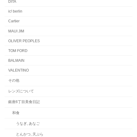
DITA
ic! berlin
Cartier
MAUI JIM
OLIVER PEOPLES
TOM FORD
BALMAIN
VALENTINO
その他
レンズについて
銀座6丁目美食日記
和食
うなぎ, あなご
とんかつ, 天ぷら