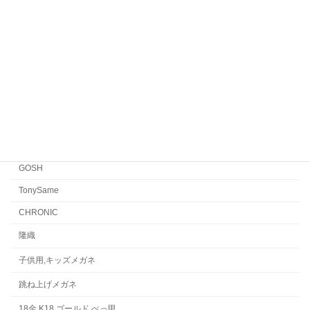
EYEVAN7285
EYEVAN
FACTORY900 RETRO
FACTORY900
CONCEPT「Y」
Japonism
水島眼鏡
GOSH
TonySame
CHRONIC
隆織
子供用,キッズメガネ
跳ね上げメガネ
18金,K18,ゴールド,べっ甲