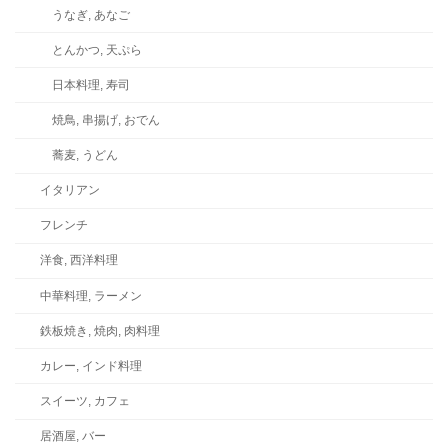
うなぎ, あなご
とんかつ, 天ぷら
日本料理, 寿司
焼鳥, 串揚げ, おでん
蕎麦, うどん
イタリアン
フレンチ
洋食, 西洋料理
中華料理, ラーメン
鉄板焼き, 焼肉, 肉料理
カレー, インド料理
スイーツ, カフェ
居酒屋, バー