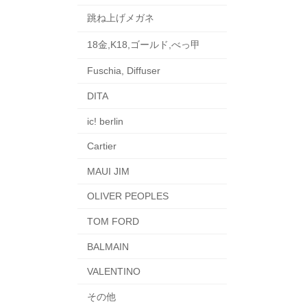
跳ね上げメガネ
18金,K18,ゴールド,べっ甲
Fuschia, Diffuser
DITA
ic! berlin
Cartier
MAUI JIM
OLIVER PEOPLES
TOM FORD
BALMAIN
VALENTINO
その他