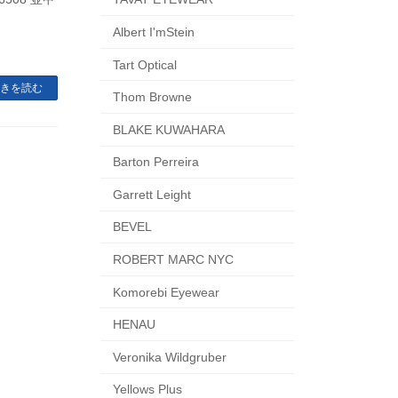
Albert I'mStein
Tart Optical
きを読む
Thom Browne
BLAKE KUWAHARA
Barton Perreira
Garrett Leight
BEVEL
ROBERT MARC NYC
Komorebi Eyewear
HENAU
Veronika Wildgruber
Yellows Plus