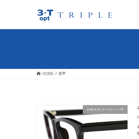
コ
ナ
ン
ビ
テ
ゲ
ン
ー
ツ
シ
へ
ョ
ス
ン
キ
に
ッ
移
プ
動
HOME
並甲
18金,K18,ゴールド,べっ甲