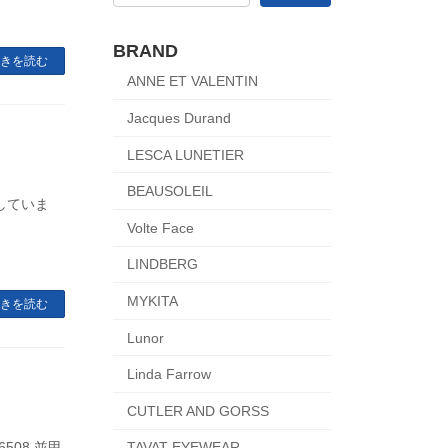
BRAND
きを読む
ANNE ET VALENTIN
Jacques Durand
LESCA LUNETIER
BEAUSOLEIL
していま
Volte Face
LINDBERG
MYKITA
きを読む
Lunor
Linda Farrow
CUTLER AND GORSS
508 並甲
TAVAT EYEWEAR