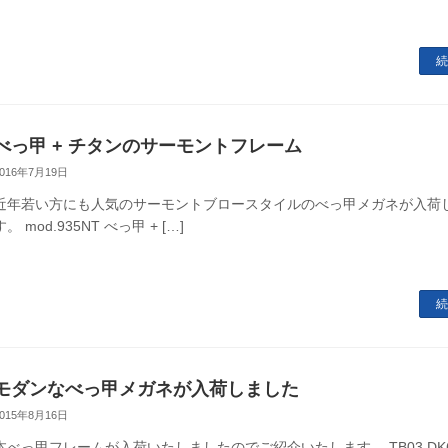
続
べっ甲 + チタンのサーモントフレーム
2016年7月19日
近年若い方にも人気のサーモントブロースタイルのべっ甲メガネが入荷
す。 mod.935NT べっ甲 + […]
続
モダンなべっ甲メガネが入荷しました
2015年8月16日
本べっ甲フレームが入荷いたしましたのでご紹介いたします。 TB03 DK6