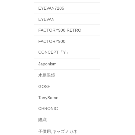
EYEVAN7285
EYEVAN
FACTORY900 RETRO
FACTORY900
CONCEPT「Y」
Japonism
水島眼鏡
GOSH
TonySame
CHRONIC
隆織
子供用,キッズメガネ