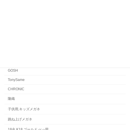
EYEVAN7285
EYEVAN
FACTORY900 RETRO
FACTORY900
CONCEPT「Y」
Japonism
水島眼鏡
GOSH
TonySame
CHRONIC
隆織
子供用,キッズメガネ
跳ね上げメガネ
18金,K18,ゴールド,べっ甲