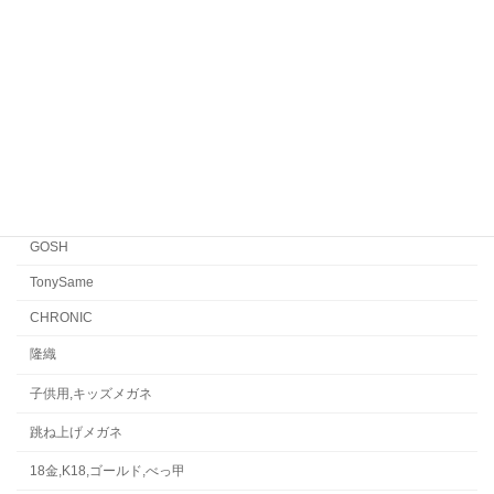
EYEVAN
FACTORY900 RETRO
FACTORY900
CONCEPT「Y」
Japonism
水島眼鏡
GOSH
TonySame
CHRONIC
隆織
子供用,キッズメガネ
跳ね上げメガネ
18金,K18,ゴールド,べっ甲