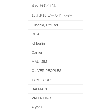
跳ね上げメガネ
18金,K18,ゴールド,べっ甲
Fuschia, Diffuser
DITA
ic! berlin
Cartier
MAUI JIM
OLIVER PEOPLES
TOM FORD
BALMAIN
VALENTINO
その他