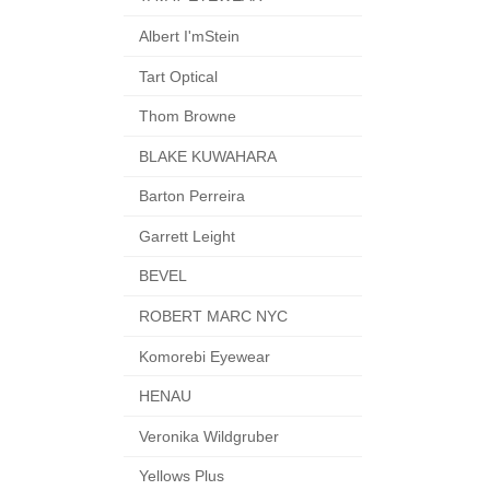
Albert I'mStein
Tart Optical
Thom Browne
BLAKE KUWAHARA
Barton Perreira
Garrett Leight
BEVEL
ROBERT MARC NYC
Komorebi Eyewear
HENAU
Veronika Wildgruber
Yellows Plus