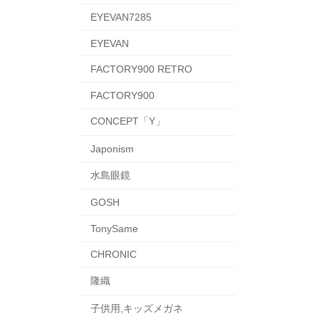
EYEVAN7285
EYEVAN
FACTORY900 RETRO
FACTORY900
CONCEPT「Y」
Japonism
水島眼鏡
GOSH
TonySame
CHRONIC
隆織
子供用,キッズメガネ