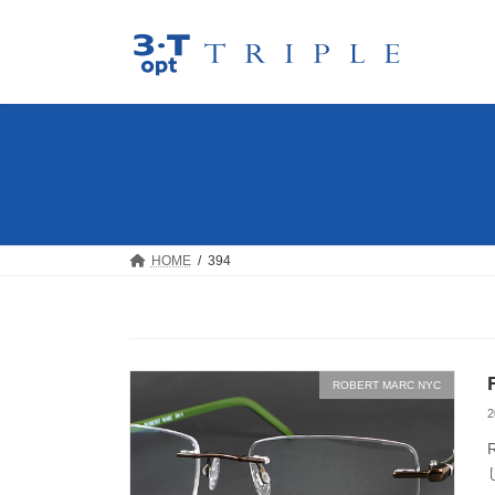
コ
ナ
ン
ビ
テ
ゲ
ン
ー
ツ
シ
へ
ョ
ス
ン
キ
に
ッ
移
プ
動
HOME
394
ROBERT MARC NYC