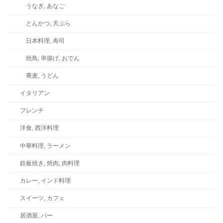
うなぎ, あなご
とんかつ, 天ぷら
日本料理, 寿司
焼鳥, 串揚げ, おでん
蕎麦, うどん
イタリアン
フレンチ
洋食, 西洋料理
中華料理, ラーメン
鉄板焼き, 焼肉, 肉料理
カレー, インド料理
スイーツ, カフェ
居酒屋, バー