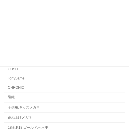
EYEVAN7285
EYEVAN
FACTORY900 RETRO
FACTORY900
CONCEPT「Y」
Japonism
水島眼鏡
GOSH
TonySame
CHRONIC
隆織
子供用,キッズメガネ
跳ね上げメガネ
18金,K18,ゴールド,べっ甲