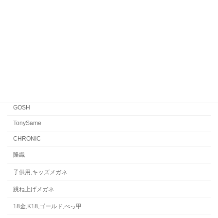
EYEVAN
FACTORY900 RETRO
FACTORY900
CONCEPT「Y」
Japonism
水島眼鏡
GOSH
TonySame
CHRONIC
隆織
子供用,キッズメガネ
跳ね上げメガネ
18金,K18,ゴールド,べっ甲