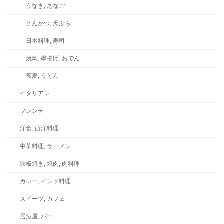
うなぎ, あなご
とんかつ, 天ぷら
日本料理, 寿司
焼鳥, 串揚げ, おでん
蕎麦, うどん
イタリアン
フレンチ
洋食, 西洋料理
中華料理, ラーメン
鉄板焼き, 焼肉, 肉料理
カレー, インド料理
スイーツ, カフェ
居酒屋, バー