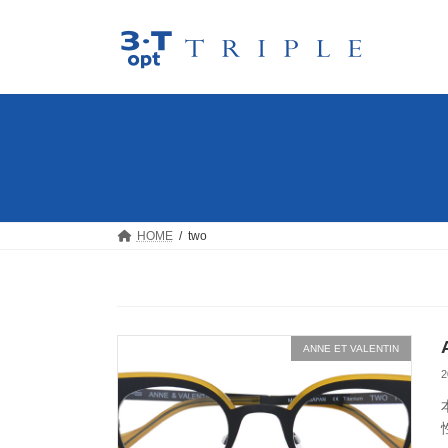
コ
ナ
ン
ビ
テ
ゲ
ン
ー
ツ
シ
へ
ョ
ス
ン
キ
に
ッ
移
プ
動
HOME
two
ANNE ET VALENTIN