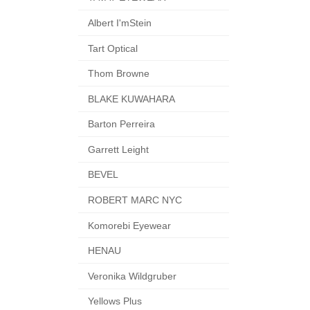
Albert I'mStein
Tart Optical
Thom Browne
BLAKE KUWAHARA
Barton Perreira
Garrett Leight
BEVEL
ROBERT MARC NYC
Komorebi Eyewear
HENAU
Veronika Wildgruber
Yellows Plus