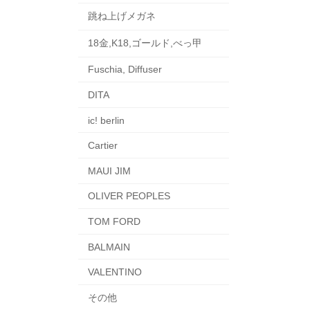
跳ね上げメガネ
18金,K18,ゴールド,べっ甲
Fuschia, Diffuser
DITA
ic! berlin
Cartier
MAUI JIM
OLIVER PEOPLES
TOM FORD
BALMAIN
VALENTINO
その他