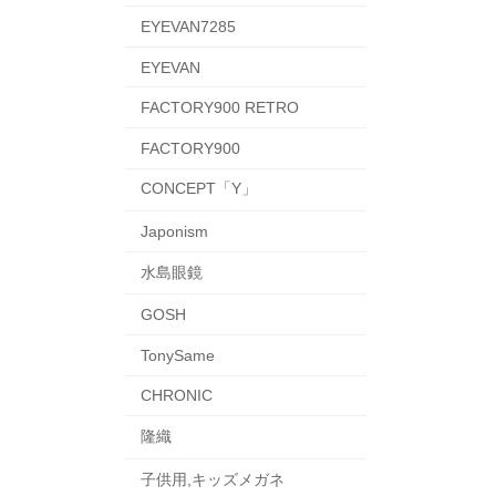
EYEVAN7285
EYEVAN
FACTORY900 RETRO
FACTORY900
CONCEPT「Y」
Japonism
水島眼鏡
GOSH
TonySame
CHRONIC
隆織
子供用,キッズメガネ