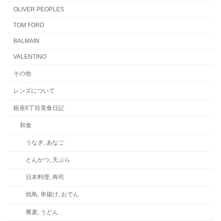
OLIVER PEOPLES
TOM FORD
BALMAIN
VALENTINO
その他
レンズについて
銀座6丁目美食日記
和食
うなぎ, あなご
とんかつ, 天ぷら
日本料理, 寿司
焼鳥, 串揚げ, おでん
蕎麦, うどん