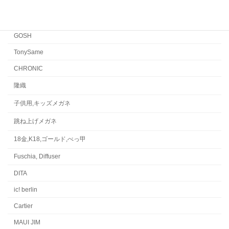
Japonism
水島眼鏡
GOSH
TonySame
CHRONIC
隆織
子供用,キッズメガネ
跳ね上げメガネ
18金,K18,ゴールド,べっ甲
Fuschia, Diffuser
DITA
ic! berlin
Cartier
MAUI JIM