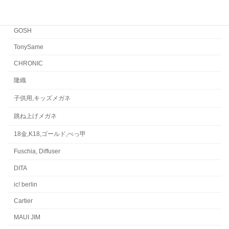
水島眼鏡
GOSH
TonySame
CHRONIC
隆織
子供用,キッズメガネ
跳ね上げメガネ
18金,K18,ゴールド,べっ甲
Fuschia, Diffuser
DITA
ic! berlin
Cartier
MAUI JIM