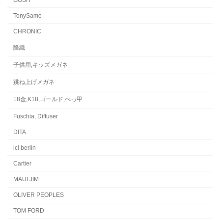
TonySame
CHRONIC
隆織
子供用,キッズメガネ
跳ね上げメガネ
18金,K18,ゴールド,べっ甲
Fuschia, Diffuser
DITA
ic! berlin
Cartier
MAUI JIM
OLIVER PEOPLES
TOM FORD