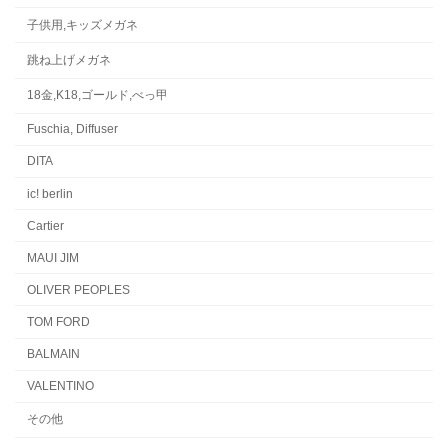
子供用,キッズメガネ
跳ね上げメガネ
18金,K18,ゴールド,べっ甲
Fuschia, Diffuser
DITA
ic! berlin
Cartier
MAUI JIM
OLIVER PEOPLES
TOM FORD
BALMAIN
VALENTINO
その他