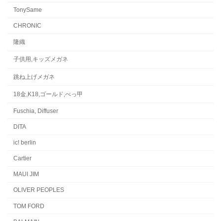
TonySame
CHRONIC
隆織
子供用,キッズメガネ
跳ね上げメガネ
18金,K18,ゴールド,べっ甲
Fuschia, Diffuser
DITA
ic! berlin
Cartier
MAUI JIM
OLIVER PEOPLES
TOM FORD