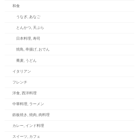
和食
うなぎ, あなご
とんかつ, 天ぷら
日本料理, 寿司
焼鳥, 串揚げ, おでん
蕎麦, うどん
イタリアン
フレンチ
洋食, 西洋料理
中華料理, ラーメン
鉄板焼き, 焼肉, 肉料理
カレー, インド料理
スイーツ, カフェ