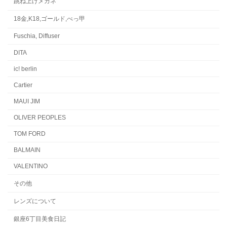
跳ね上げメガネ
18金,K18,ゴールド,べっ甲
Fuschia, Diffuser
DITA
ic! berlin
Cartier
MAUI JIM
OLIVER PEOPLES
TOM FORD
BALMAIN
VALENTINO
その他
レンズについて
銀座6丁目美食日記