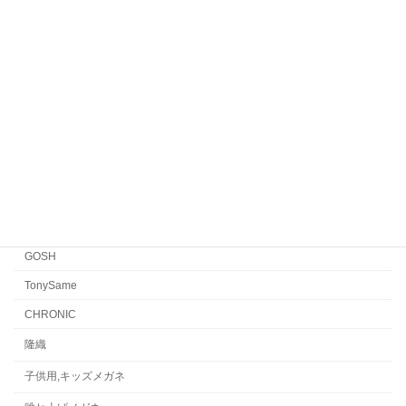
Yellows Plus
EYEVAN7285
EYEVAN
FACTORY900 RETRO
FACTORY900
CONCEPT「Y」
Japonism
水島眼鏡
GOSH
TonySame
CHRONIC
隆織
子供用,キッズメガネ