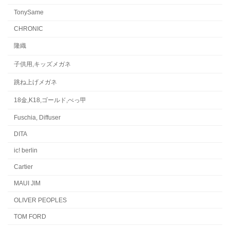
TonySame
CHRONIC
隆織
子供用,キッズメガネ
跳ね上げメガネ
18金,K18,ゴールド,べっ甲
Fuschia, Diffuser
DITA
ic! berlin
Cartier
MAUI JIM
OLIVER PEOPLES
TOM FORD