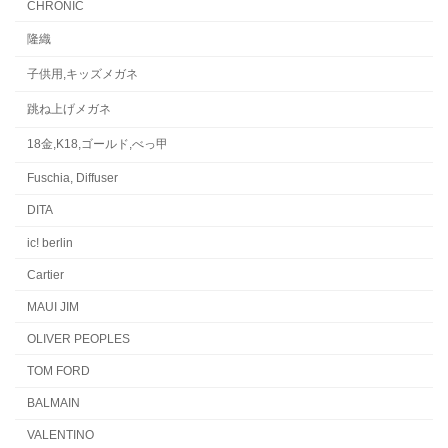
CHRONIC
隆織
子供用,キッズメガネ
跳ね上げメガネ
18金,K18,ゴールド,べっ甲
Fuschia, Diffuser
DITA
ic! berlin
Cartier
MAUI JIM
OLIVER PEOPLES
TOM FORD
BALMAIN
VALENTINO