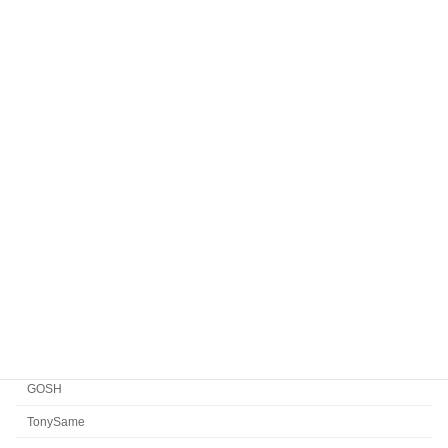
Komorebi Eyewear
HENAU
Veronika Wildgruber
Yellows Plus
EYEVAN7285
EYEVAN
FACTORY900 RETRO
FACTORY900
CONCEPT「Y」
Japonism
水島眼鏡
GOSH
TonySame