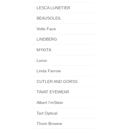
LESCA LUNETIER
BEAUSOLEIL
Volte Face
LINDBERG
MYKITA
Lunor
Linda Farrow
CUTLER AND GORSS
TAVAT EYEWEAR
Albert I'mStein
Tart Optical
Thom Browne