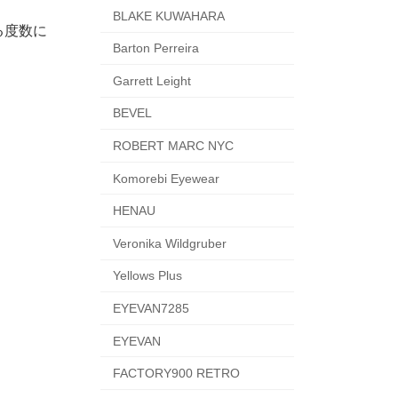
BLAKE KUWAHARA
る度数に
Barton Perreira
Garrett Leight
BEVEL
ROBERT MARC NYC
Komorebi Eyewear
HENAU
Veronika Wildgruber
Yellows Plus
EYEVAN7285
EYEVAN
FACTORY900 RETRO