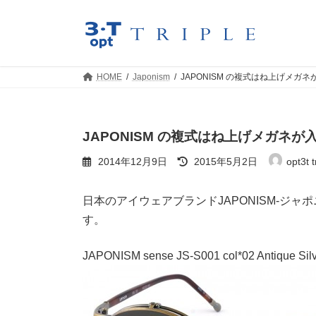
コ
ナ
ン
ビ
テ
ゲ
ン
ー
ツ
シ
HOME
Japonism
JAPONISM の複式はね上げメガネ
へ
ョ
ス
ン
キ
に
ッ
移
JAPONISM の複式はね上げメガネが
プ
動
最
2014年12月9日
2015年5月2日
opt3t t
終
更
新
日本のアイウェアブランドJAPONISM-ジ
日
す。
時
:
JAPONISM sense JS-S001 col*02 Antique Sil