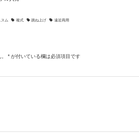
ニスム
複式
跳ね上げ
遠近両用
ん。
*
が付いている欄は必須項目です