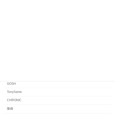
Veronika Wildgruber
Yellows Plus
EYEVAN7285
EYEVAN
FACTORY900 RETRO
FACTORY900
CONCEPT「Y」
Japonism
水島眼鏡
GOSH
TonySame
CHRONIC
隆織