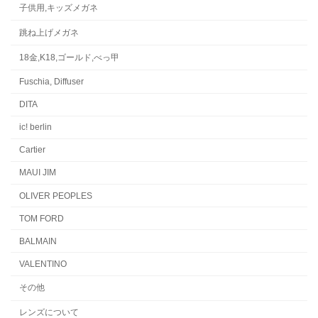
子供用,キッズメガネ
跳ね上げメガネ
18金,K18,ゴールド,べっ甲
Fuschia, Diffuser
DITA
ic! berlin
Cartier
MAUI JIM
OLIVER PEOPLES
TOM FORD
BALMAIN
VALENTINO
その他
レンズについて