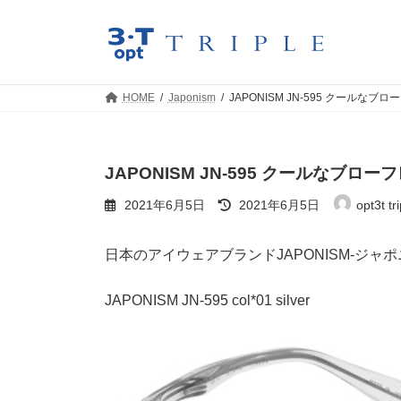
コ
ナ
ン
ビ
テ
ゲ
ン
ー
ツ
シ
HOME
Japonism
JAPONISM JN-595 クールなブ
へ
ョ
ス
ン
キ
に
ッ
移
JAPONISM JN-595 クールなブロー
プ
動
最
2021年6月5日
2021年6月5日
opt3t tri
終
更
新
日本のアイウェアブランドJAPONISM-ジ
日
時
:
JAPONISM JN-595 col*01 silver