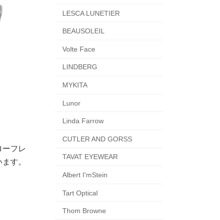
LESCA LUNETIER
BEAUSOLEIL
Volte Face
LINDBERG
MYKITA
Lunor
Linda Farrow
CUTLER AND GORSS
ローフレ
TAVAT EYEWEAR
います。
Albert I'mStein
Tart Optical
Thom Browne