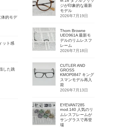
M.16 ダブルブリッ
ジが印象的な最新
モデル
2026年7月19日
な立体的モデ
Thom Browne
UEO961A 最新モ
デルのリムレスフ
フィット感
レーム
2026年7月18日
CUTLER AND
を目指した跳
GROSS
KMOP0847 キング
スマンモデル再入
荷
2026年7月13日
EYEVAN7285
mod.140 人気のリ
ムレスフレームが
サングラスで再登
場