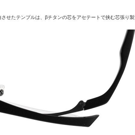
曲させたテンプルは、βチタンの芯をアセテートで挟む芯張り製