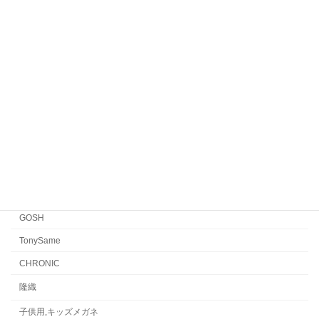
Veronika Wildgruber
Yellows Plus
EYEVAN7285
EYEVAN
FACTORY900 RETRO
FACTORY900
CONCEPT「Y」
Japonism
水島眼鏡
GOSH
TonySame
CHRONIC
隆織
子供用,キッズメガネ