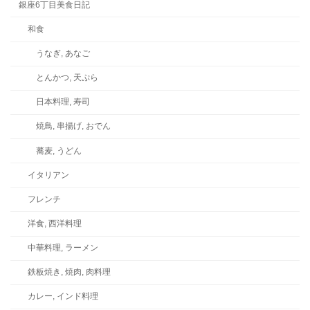
銀座6丁目美食日記
和食
うなぎ, あなご
とんかつ, 天ぷら
日本料理, 寿司
焼鳥, 串揚げ, おでん
蕎麦, うどん
イタリアン
フレンチ
洋食, 西洋料理
中華料理, ラーメン
鉄板焼き, 焼肉, 肉料理
カレー, インド料理