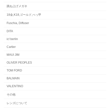
跳ね上げメガネ
18金,K18,ゴールド,べっ甲
Fuschia, Diffuser
DITA
ic! berlin
Cartier
MAUI JIM
OLIVER PEOPLES
TOM FORD
BALMAIN
VALENTINO
その他
レンズについて