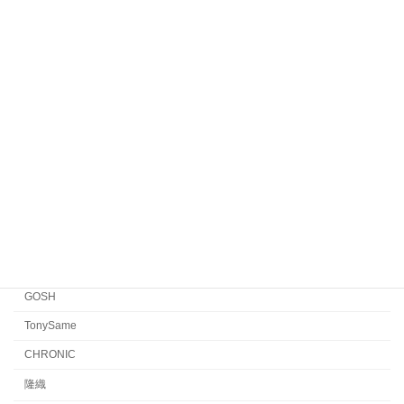
HENAU
Veronika Wildgruber
Yellows Plus
EYEVAN7285
EYEVAN
FACTORY900 RETRO
FACTORY900
CONCEPT「Y」
Japonism
水島眼鏡
GOSH
TonySame
CHRONIC
隆織