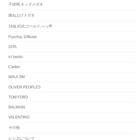
子供用,キッズメガネ
跳ね上げメガネ
18金,K18,ゴールド,べっ甲
Fuschia, Diffuser
DITA
ic! berlin
Cartier
MAUI JIM
OLIVER PEOPLES
TOM FORD
BALMAIN
VALENTINO
その他
レンズについて