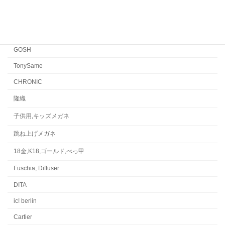
Japonism
水島眼鏡
GOSH
TonySame
CHRONIC
隆織
子供用,キッズメガネ
跳ね上げメガネ
18金,K18,ゴールド,べっ甲
Fuschia, Diffuser
DITA
ic! berlin
Cartier