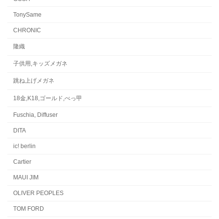
TonySame
CHRONIC
隆織
子供用,キッズメガネ
跳ね上げメガネ
18金,K18,ゴールド,べっ甲
Fuschia, Diffuser
DITA
ic! berlin
Cartier
MAUI JIM
OLIVER PEOPLES
TOM FORD