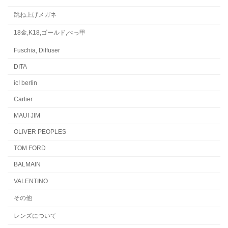
跳ね上げメガネ
18金,K18,ゴールド,べっ甲
Fuschia, Diffuser
DITA
ic! berlin
Cartier
MAUI JIM
OLIVER PEOPLES
TOM FORD
BALMAIN
VALENTINO
その他
レンズについて