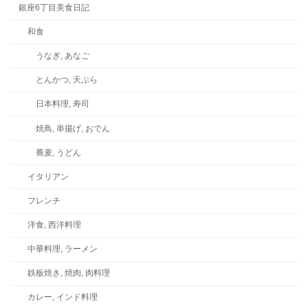
銀座6丁目美食日記
和食
うなぎ, あなご
とんかつ, 天ぷら
日本料理, 寿司
焼鳥, 串揚げ, おでん
蕎麦, うどん
イタリアン
フレンチ
洋食, 西洋料理
中華料理, ラーメン
鉄板焼き, 焼肉, 肉料理
カレー, インド料理