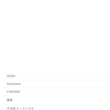
Veronika Wildgruber
Yellows Plus
EYEVAN7285
EYEVAN
FACTORY900 RETRO
FACTORY900
CONCEPT「Y」
Japonism
水島眼鏡
GOSH
TonySame
CHRONIC
隆織
子供用,キッズメガネ