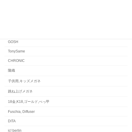
FACTORY900
CONCEPT「Y」
Japonism
水島眼鏡
GOSH
TonySame
CHRONIC
隆織
子供用,キッズメガネ
跳ね上げメガネ
18金,K18,ゴールド,べっ甲
Fuschia, Diffuser
DITA
ic! berlin