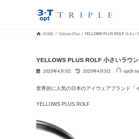
コ
ナ
ン
ビ
テ
ゲ
ン
ー
ツ
シ
HOME
Yellows Plus
YELLOWS PLUS ROLF 
へ
ョ
ス
ン
キ
に
ッ
移
YELLOWS PLUS ROLF 小さい
プ
動
最
2023年4月3日
2023年4月3日
opt3t tri
終
更
新
世界的に人気の日本のアイウェアブランド「
日
時
:
YELLOWS PLUS ROLF