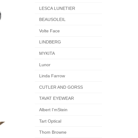
LESCA LUNETIER
BEAUSOLEIL
Volte Face
LINDBERG
MYKITA
Lunor
Linda Farrow
CUTLER AND GORSS
TAVAT EYEWEAR
Albert I'mStein
Tart Optical
Thom Browne