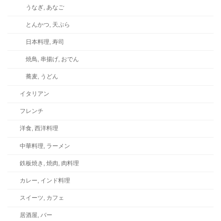
うなぎ, あなご
とんかつ, 天ぷら
日本料理, 寿司
焼鳥, 串揚げ, おでん
蕎麦, うどん
イタリアン
フレンチ
洋食, 西洋料理
中華料理, ラーメン
鉄板焼き, 焼肉, 肉料理
カレー, インド料理
スイーツ, カフェ
居酒屋, バー