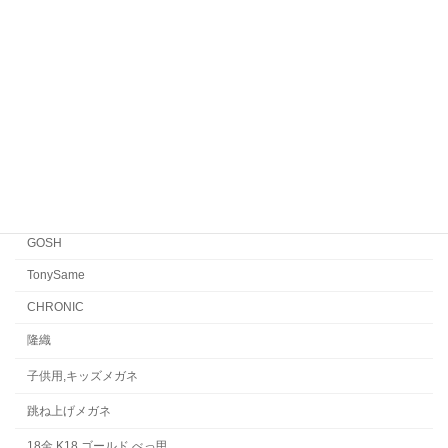
EYEVAN7285
EYEVAN
FACTORY900 RETRO
FACTORY900
CONCEPT「Y」
Japonism
水島眼鏡
GOSH
TonySame
CHRONIC
隆織
子供用,キッズメガネ
跳ね上げメガネ
18金,K18,ゴールド,べっ甲