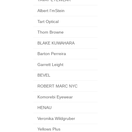
Albert I'mStein
Tart Optical
Thom Browne
BLAKE KUWAHARA
Barton Perreira
Garrett Leight
BEVEL
ROBERT MARC NYC
Komorebi Eyewear
HENAU
Veronika Wildgruber
Yellows Plus