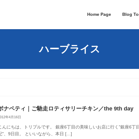
Home Page
Blog To
ハーブライス
ボナペティ｜ご馳走ロティサリーチキン／the 9th day
2012年4月16日
こんにちは、トリプルです。 銀座6丁目の美味しいお店に行く"銀座6丁
記"、9日目。 といいながら、本日 […]