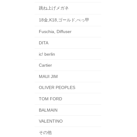
跳ね上げメガネ
18金,K18,ゴールド,べっ甲
Fuschia, Diffuser
DITA
ic! berlin
Cartier
MAUI JIM
OLIVER PEOPLES
TOM FORD
BALMAIN
VALENTINO
その他