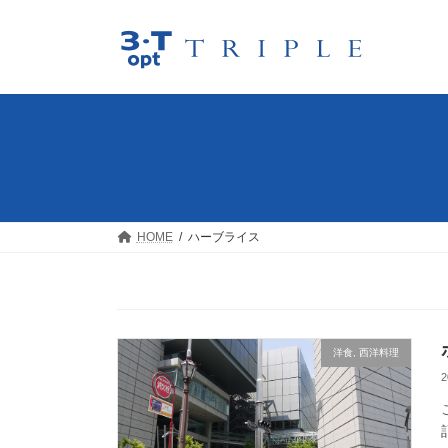
コ
ナ
ン
ビ
テ
ゲ
ン
ー
ツ
シ
へ
ョ
ス
ン
キ
に
ッ
移
プ
動
HOME
ハーブライス
洋食, 西洋料理