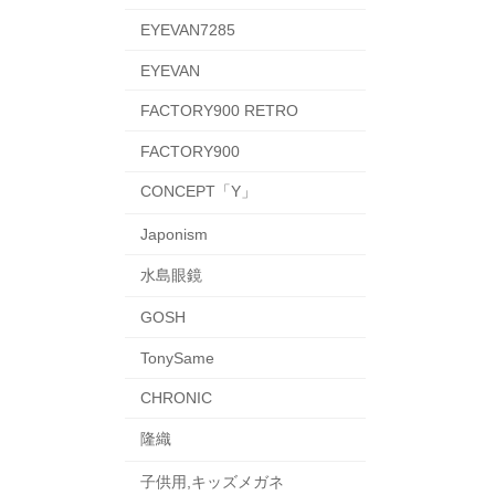
EYEVAN7285
EYEVAN
FACTORY900 RETRO
FACTORY900
CONCEPT「Y」
Japonism
水島眼鏡
GOSH
TonySame
CHRONIC
隆織
子供用,キッズメガネ