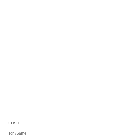
ROBERT MARC NYC
Komorebi Eyewear
HENAU
Veronika Wildgruber
Yellows Plus
EYEVAN7285
EYEVAN
FACTORY900 RETRO
FACTORY900
CONCEPT「Y」
Japonism
水島眼鏡
GOSH
TonySame