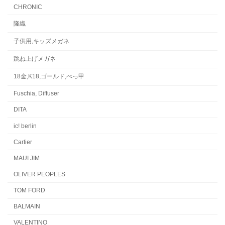
CHRONIC
隆織
子供用,キッズメガネ
跳ね上げメガネ
18金,K18,ゴールド,べっ甲
Fuschia, Diffuser
DITA
ic! berlin
Cartier
MAUI JIM
OLIVER PEOPLES
TOM FORD
BALMAIN
VALENTINO