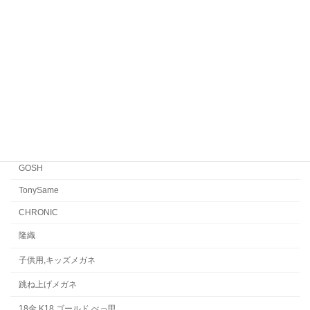
EYEVAN7285
EYEVAN
FACTORY900 RETRO
FACTORY900
CONCEPT「Y」
Japonism
水島眼鏡
GOSH
TonySame
CHRONIC
隆織
子供用,キッズメガネ
跳ね上げメガネ
18金,K18,ゴールド,べっ甲