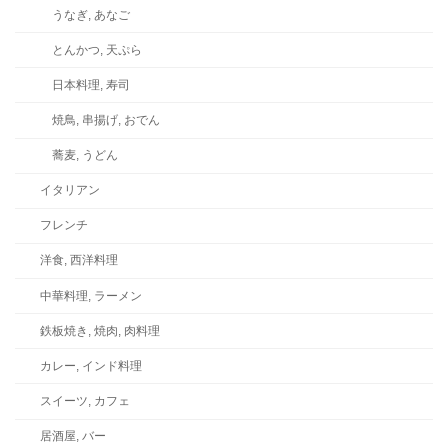
うなぎ, あなご
とんかつ, 天ぷら
日本料理, 寿司
焼鳥, 串揚げ, おでん
蕎麦, うどん
イタリアン
フレンチ
洋食, 西洋料理
中華料理, ラーメン
鉄板焼き, 焼肉, 肉料理
カレー, インド料理
スイーツ, カフェ
居酒屋, バー