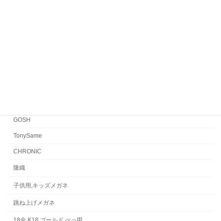
EYEVAN7285
EYEVAN
FACTORY900 RETRO
FACTORY900
CONCEPT「Y」
Japonism
水島眼鏡
GOSH
TonySame
CHRONIC
隆織
子供用,キッズメガネ
跳ね上げメガネ
18金,K18,ゴールド,べっ甲