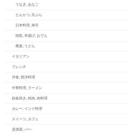
うなぎ, あなご
とんかつ, 天ぷら
日本料理, 寿司
焼鳥, 串揚げ, おでん
蕎麦, うどん
イタリアン
フレンチ
洋食, 西洋料理
中華料理, ラーメン
鉄板焼き, 焼肉, 肉料理
カレー, インド料理
スイーツ, カフェ
居酒屋, バー