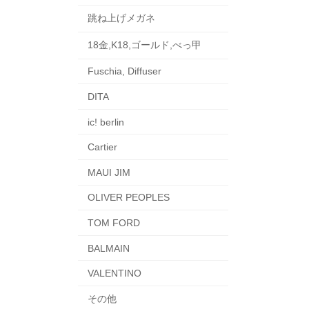
跳ね上げメガネ
18金,K18,ゴールド,べっ甲
Fuschia, Diffuser
DITA
ic! berlin
Cartier
MAUI JIM
OLIVER PEOPLES
TOM FORD
BALMAIN
VALENTINO
その他