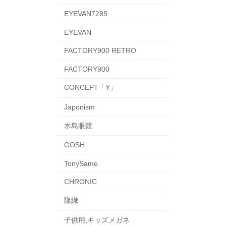
EYEVAN7285
EYEVAN
FACTORY900 RETRO
FACTORY900
CONCEPT「Y」
Japonism
水島眼鏡
GOSH
TonySame
CHRONIC
隆織
子供用,キッズメガネ