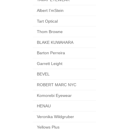
Albert I'mStein
Tart Optical
Thom Browne
BLAKE KUWAHARA
Barton Perreira
Garrett Leight
BEVEL
ROBERT MARC NYC
Komorebi Eyewear
HENAU
Veronika Wildgruber
Yellows Plus