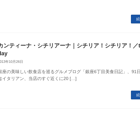
続
カンティーナ・シチリアーナ｜シチリア！シチリア！／the
day
2013年10月26日
銀座の美味しい飲食店を巡るグルメブログ「銀座6丁目美食日記」、91
はイタリアン、当店のすぐ近くに20 […]
続