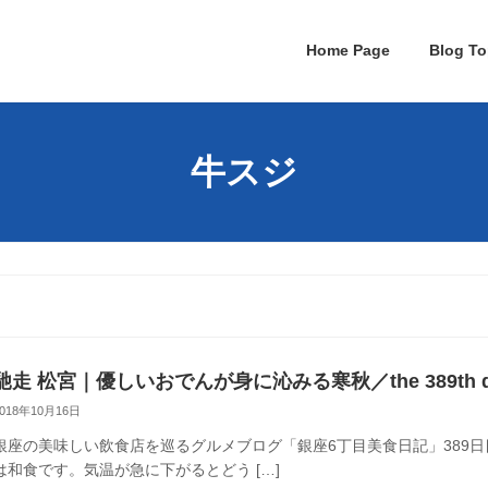
Home Page
Blog To
牛スジ
馳走 松宮｜優しいおでんが身に沁みる寒秋／the 389th d
2018年10月16日
銀座の美味しい飲食店を巡るグルメブログ「銀座6丁目美食日記」389日
は和食です。気温が急に下がるとどう […]