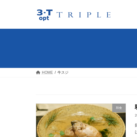
コ
ナ
ン
ビ
テ
ゲ
ン
ー
ツ
シ
へ
ョ
ス
ン
キ
に
ッ
移
プ
動
HOME
牛スジ
和食