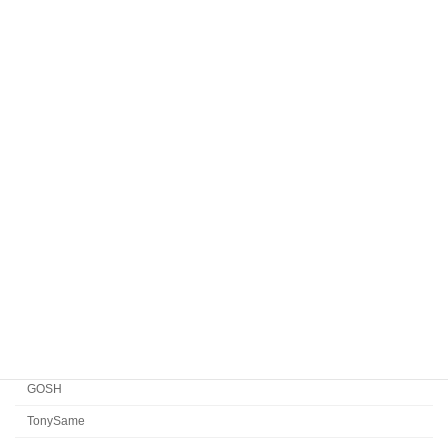
Komorebi Eyewear
HENAU
Veronika Wildgruber
Yellows Plus
EYEVAN7285
EYEVAN
FACTORY900 RETRO
FACTORY900
CONCEPT「Y」
Japonism
水島眼鏡
GOSH
TonySame