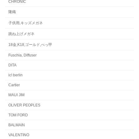
CHRONIC
隆織
子供用,キッズメガネ
跳ね上げメガネ
18金,K18,ゴールド,べっ甲
Fuschia, Diffuser
DITA
ic! berlin
Cartier
MAUI JIM
OLIVER PEOPLES
TOM FORD
BALMAIN
VALENTINO