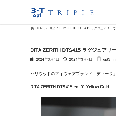
コ
ナ
ン
ビ
テ
ゲ
ン
ー
ツ
シ
HOME
DITA
DITA ZERITH DTS415 ラグジ
へ
ョ
ス
ン
キ
に
ッ
移
DITA ZERITH DTS415 ラグ
プ
動
最
2024年3月4日
2024年3月4日
opt3t tri
終
更
新
ハリウッドのアイウェアブランド「ディータ
日
時
:
DITA ZERITH DTS415 col.01 Yellow Gold