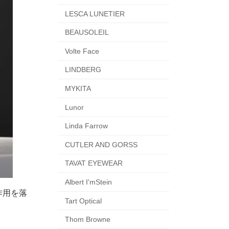
LESCA LUNETIER
BEAUSOLEIL
Volte Face
LINDBERG
MYKITA
Lunor
Linda Farrow
CUTLER AND GORSS
TAVAT EYEWEAR
Albert I'mStein
作用を落
Tart Optical
Thom Browne