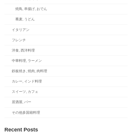
焼鳥, 串揚げ, おでん
蕎麦, うどん
イタリアン
フレンチ
洋食, 西洋料理
中華料理, ラーメン
鉄板焼き, 焼肉, 肉料理
カレー, インド料理
スイーツ, カフェ
居酒屋, バー
その他多国籍料理
Recent Posts