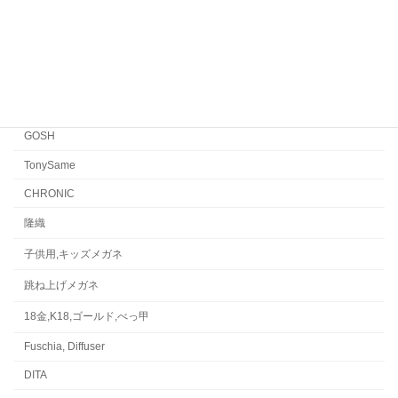
FACTORY900
CONCEPT「Y」
Japonism
水島眼鏡
GOSH
TonySame
CHRONIC
隆織
子供用,キッズメガネ
跳ね上げメガネ
18金,K18,ゴールド,べっ甲
Fuschia, Diffuser
DITA