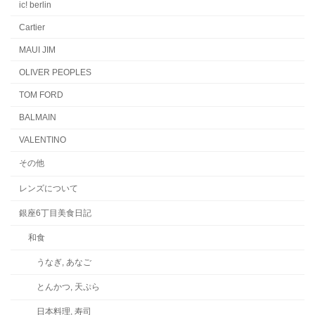
ic! berlin
Cartier
MAUI JIM
OLIVER PEOPLES
TOM FORD
BALMAIN
VALENTINO
その他
レンズについて
銀座6丁目美食日記
和食
うなぎ, あなご
とんかつ, 天ぷら
日本料理, 寿司