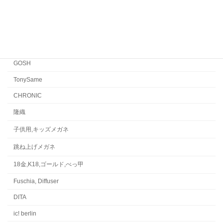
CONCEPT「Y」
Japonism
水島眼鏡
GOSH
TonySame
CHRONIC
隆織
子供用,キッズメガネ
跳ね上げメガネ
18金,K18,ゴールド,べっ甲
Fuschia, Diffuser
DITA
ic! berlin