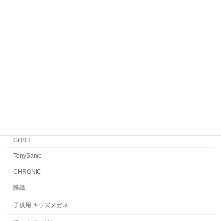
Yellows Plus
EYEVAN7285
EYEVAN
FACTORY900 RETRO
FACTORY900
CONCEPT「Y」
Japonism
水島眼鏡
GOSH
TonySame
CHRONIC
隆織
子供用,キッズメガネ