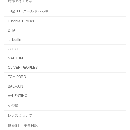
跳ね上げメガネ
18金,K18,ゴールド,べっ甲
Fuschia, Diffuser
DITA
ic! berlin
Cartier
MAUI JIM
OLIVER PEOPLES
TOM FORD
BALMAIN
VALENTINO
その他
レンズについて
銀座6丁目美食日記