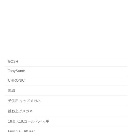
EYEVAN
FACTORY900 RETRO
FACTORY900
CONCEPT「Y」
Japonism
水島眼鏡
GOSH
TonySame
CHRONIC
隆織
子供用,キッズメガネ
跳ね上げメガネ
18金,K18,ゴールド,べっ甲
Fuschia, Diffuser