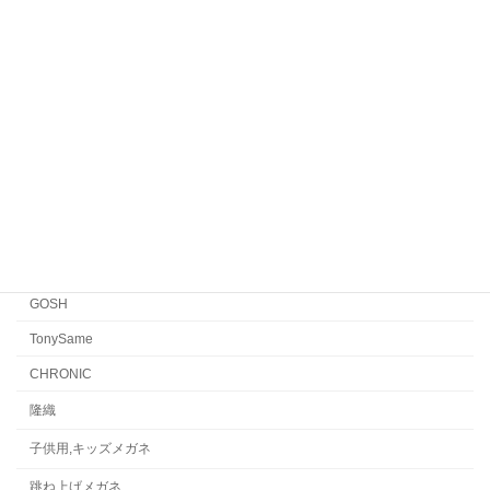
Yellows Plus
EYEVAN7285
EYEVAN
FACTORY900 RETRO
FACTORY900
CONCEPT「Y」
Japonism
水島眼鏡
GOSH
TonySame
CHRONIC
隆織
子供用,キッズメガネ
跳ね上げメガネ