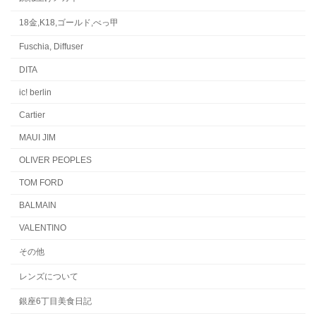
18金,K18,ゴールド,べっ甲
Fuschia, Diffuser
DITA
ic! berlin
Cartier
MAUI JIM
OLIVER PEOPLES
TOM FORD
BALMAIN
VALENTINO
その他
レンズについて
銀座6丁目美食日記