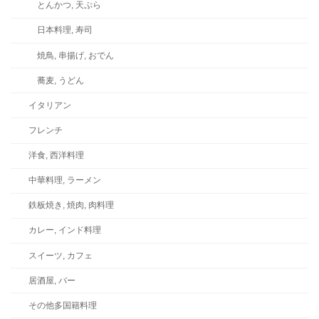
とんかつ, 天ぷら
日本料理, 寿司
焼鳥, 串揚げ, おでん
蕎麦, うどん
イタリアン
フレンチ
洋食, 西洋料理
中華料理, ラーメン
鉄板焼き, 焼肉, 肉料理
カレー, インド料理
スイーツ, カフェ
居酒屋, バー
その他多国籍料理