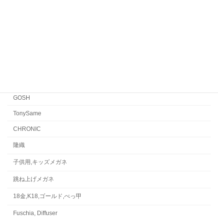
EYEVAN
FACTORY900 RETRO
FACTORY900
CONCEPT「Y」
Japonism
水島眼鏡
GOSH
TonySame
CHRONIC
隆織
子供用,キッズメガネ
跳ね上げメガネ
18金,K18,ゴールド,べっ甲
Fuschia, Diffuser