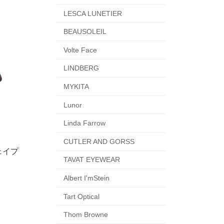
LESCA LUNETIER
BEAUSOLEIL
Volte Face
LINDBERG
MYKITA
Lunor
Linda Farrow
CUTLER AND GORSS
ェイプ
TAVAT EYEWEAR
Albert I'mStein
Tart Optical
Thom Browne