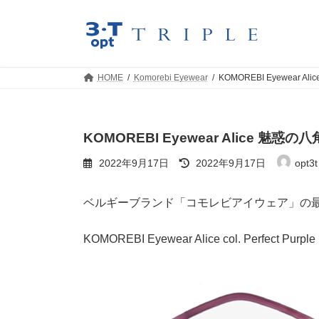
コ
ナ
ン
ビ
テ
ゲ
ン
ー
ツ
シ
HOME
Komorebi Eyewear
KOMOREBI Eyewear 
へ
ョ
ス
ン
キ
に
ッ
移
KOMOREBI Eyewear Alice 魅惑
プ
動
最
2022年9月17日
2022年9月17日
opt3t 
終
更
新
ベルギーブランド「コモレビアイウェア」の
日
時
:
KOMOREBI Eyewear Alice col. Perfect Purple