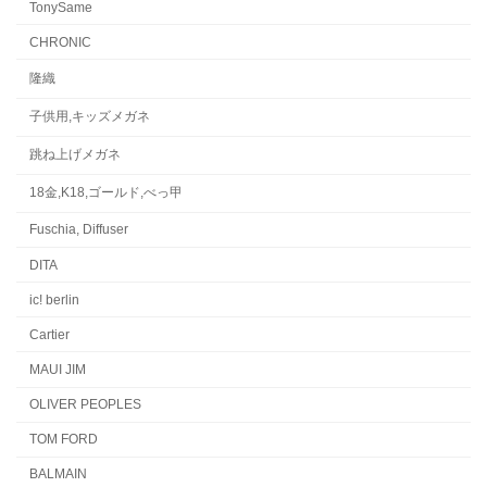
TonySame
CHRONIC
隆織
子供用,キッズメガネ
跳ね上げメガネ
18金,K18,ゴールド,べっ甲
Fuschia, Diffuser
DITA
ic! berlin
Cartier
MAUI JIM
OLIVER PEOPLES
TOM FORD
BALMAIN