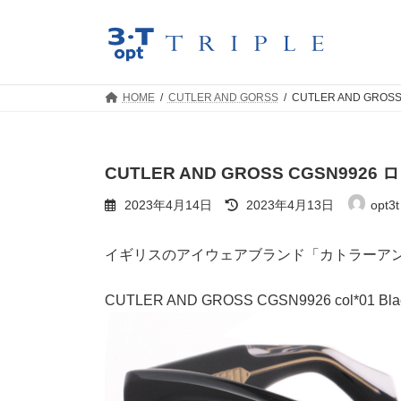
コ
ナ
ン
ビ
テ
ゲ
ン
ー
ツ
シ
HOME
CUTLER AND GORSS
CUTLER AND GR
へ
ョ
ス
ン
キ
に
ッ
移
CUTLER AND GROSS CGSN9
プ
動
最
2023年4月14日
2023年4月13日
opt3t 
終
更
新
イギリスのアイウェアブランド「カトラーア
日
時
:
CUTLER AND GROSS CGSN9926 col*01 Bla