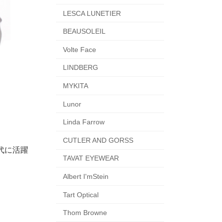
LESCA LUNETIER
BEAUSOLEIL
Volte Face
LINDBERG
MYKITA
Lunor
Linda Farrow
CUTLER AND GORSS
代に活躍
TAVAT EYEWEAR
Albert I'mStein
Tart Optical
Thom Browne